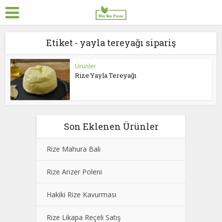
Etiket - yayla tereyağı sipariş
Ürünler
Rize Yayla Tereyağı
Son Eklenen Ürünler
Rize Mahura Balı
Rize Anzer Poleni
Hakiki Rize Kavurması
Rize Likapa Reçeli Satış