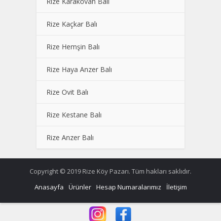
Rize Karakovan Balı
Rize Kaçkar Balı
Rize Hemşin Balı
Rize Haya Anzer Balı
Rize Ovit Balı
Rize Kestane Balı
Rize Anzer Balı
Copyright © 2019 Rize Köy Pazarı. Tüm hakları saklıdır.
Anasayfa
Ürünler
Hesap Numaralarımız
İletişim