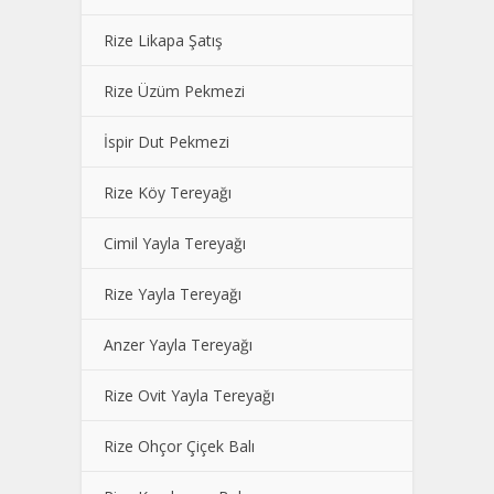
Rize Likapa Şatış
Rize Üzüm Pekmezi
İspir Dut Pekmezi
Rize Köy Tereyağı
Cimil Yayla Tereyağı
Rize Yayla Tereyağı
Anzer Yayla Tereyağı
Rize Ovit Yayla Tereyağı
Rize Ohçor Çiçek Balı