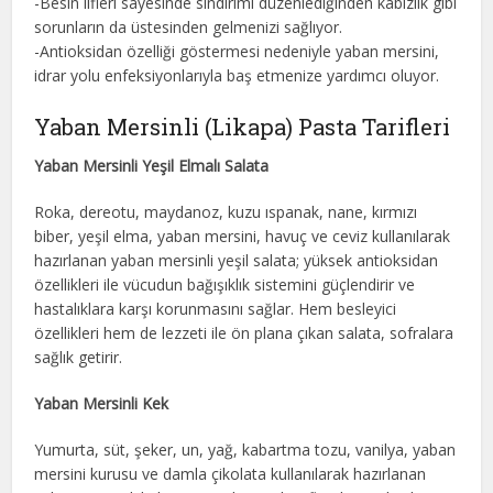
-Besin lifleri sayesinde sindirimi düzenlediğinden kabızlık gibi
sorunların da üstesinden gelmenizi sağlıyor.
-Antioksidan özelliği göstermesi nedeniyle yaban mersini,
idrar yolu enfeksiyonlarıyla baş etmenize yardımcı oluyor.
Yaban Mersinli (Likapa) Pasta Tarifleri
Yaban Mersinli Yeşil Elmalı Salata
Roka, dereotu, maydanoz, kuzu ıspanak, nane, kırmızı
biber, yeşil elma, yaban mersini, havuç ve ceviz kullanılarak
hazırlanan yaban mersinli yeşil salata; yüksek antioksidan
özellikleri ile vücudun bağışıklık sistemini güçlendirir ve
hastalıklara karşı korunmasını sağlar. Hem besleyici
özellikleri hem de lezzeti ile ön plana çıkan salata, sofralara
sağlık getirir.
Yaban Mersinli Kek
Yumurta, süt, şeker, un, yağ, kabartma tozu, vanilya, yaban
mersini kurusu ve damla çikolata kullanılarak hazırlanan