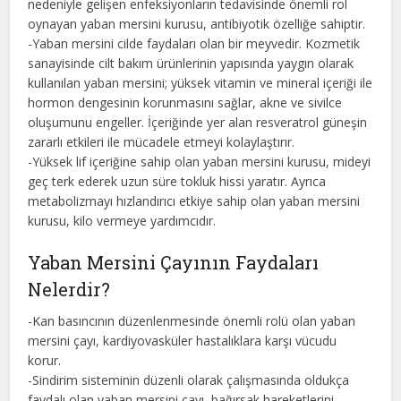
nedeniyle gelişen enfeksiyonların tedavisinde önemli rol
oynayan yaban mersini kurusu, antibiyotik özelliğe sahiptir.
-Yaban mersini cilde faydaları olan bir meyvedir. Kozmetik
sanayisinde cilt bakım ürünlerinin yapısında yaygın olarak
kullanılan yaban mersini; yüksek vitamin ve mineral içeriği ile
hormon dengesinin korunmasını sağlar, akne ve sivilce
oluşumunu engeller. İçeriğinde yer alan resveratrol güneşin
zararlı etkileri ile mücadele etmeyi kolaylaştırır.
-Yüksek lif içeriğine sahip olan yaban mersini kurusu, mideyi
geç terk ederek uzun süre tokluk hissi yaratır. Ayrıca
metabolizmayı hızlandırıcı etkiye sahip olan yaban mersini
kurusu, kilo vermeye yardımcıdır.
Yaban Mersini Çayının Faydaları
Nelerdir?
-Kan basıncının düzenlenmesinde önemli rolü olan yaban
mersini çayı, kardiyovasküler hastalıklara karşı vücudu
korur.
-Sindirim sisteminin düzenli olarak çalışmasında oldukça
faydalı olan yaban mersini çayı, bağırsak hareketlerini