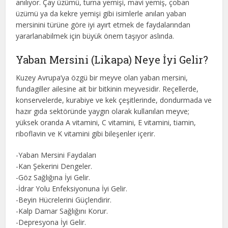
anılıyor. Çay üzümü, turna yemişi, mavi yemiş, çoban
üzümü ya da kekre yemişi gibi isimlerle anılan yaban
mersinini türüne göre iyi ayırt etmek de faydalarından
yararlanabilmek için büyük önem taşıyor aslında.
Yaban Mersini (Likapa) Neye İyi Gelir?
Kuzey Avrupa’ya özgü bir meyve olan yaban mersini,
fundagiller ailesine ait bir bitkinin meyvesidir. Reçellerde,
konservelerde, kurabiye ve kek çeşitlerinde, dondurmada ve
hazır gıda sektöründe yaygın olarak kullanılan meyve;
yüksek oranda A vitamini, C vitamini, E vitamini, tiamin,
riboflavin ve K vitamini gibi bileşenler içerir.
-Yaban Mersini Faydaları
-Kan Şekerini Dengeler.
-Göz Sağlığına İyi Gelir.
-İdrar Yolu Enfeksiyonuna İyi Gelir.
-Beyin Hücrelerini Güçlendirir.
-Kalp Damar Sağlığını Korur.
-Depresyona İyi Gelir.