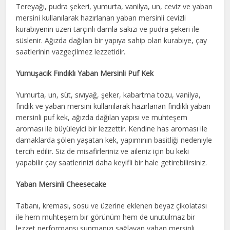
Tereyağı, pudra şekeri, yumurta, vanilya, un, ceviz ve yaban
mersini kullanılarak hazırlanan yaban mersinli cevizli
kurabiyenin üzeri tarçınlı damla sakızı ve pudra şekeri ile
süslenir. Ağızda dağılan bir yapıya sahip olan kurabiye, çay
saatlerinin vazgeçilmez lezzetidir.
Yumuşacık Fındıklı Yaban Mersinli Puf Kek
Yumurta, un, süt, sıvıyağ, şeker, kabartma tozu, vanilya,
fındık ve yaban mersini kullanılarak hazırlanan fındıklı yaban
mersinli puf kek, ağızda dağılan yapısı ve muhteşem
aroması ile büyüleyici bir lezzettir. Kendine has aroması ile
damaklarda şölen yaşatan kek, yapımının basitliği nedeniyle
tercih edilir. Siz de misafirleriniz ve aileniz için bu keki
yapabilir çay saatlerinizi daha keyifli bir hale getirebilirsiniz.
Yaban Mersinli Cheesecake
Tabanı, kreması, sosu ve üzerine eklenen beyaz çikolatası
ile hem muhteşem bir görünüm hem de unutulmaz bir
lezzet performansı sunmanızı sağlayan yaban mersinli