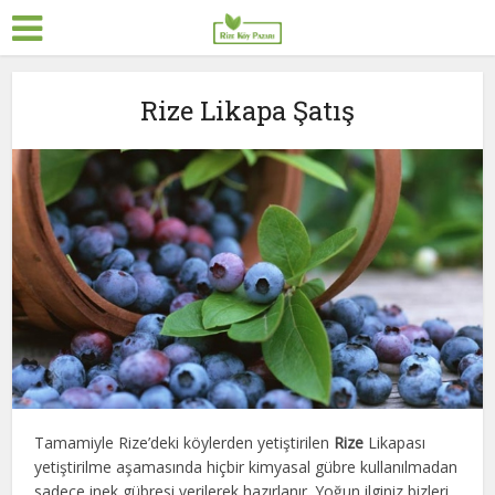
Rize Likapa Şatış
Tamamiyle Rize’deki köylerden yetiştirilen
Rize
Likapası
yetiştirilme aşamasında hiçbir kimyasal gübre kullanılmadan
sadece inek gübresi verilerek hazırlanır. Yoğun ilginiz bizleri