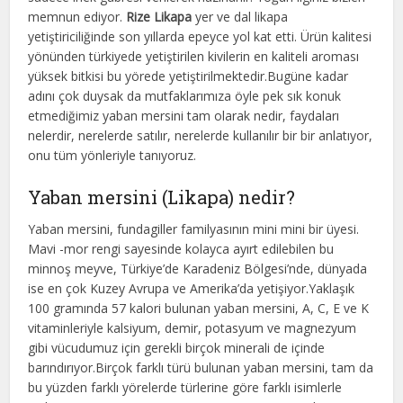
memnun ediyor.
Rize Likapa
yer ve dal likapa
yetiştiriciliğinde son yıllarda epeyce yol kat etti. Ürün kalitesi
yönünden türkiyede yetiştirilen kivilerin en kaliteli aroması
yüksek bitkisi bu yörede yetiştirilmektedir.Bugüne kadar
adını çok duysak da mutfaklarımıza öyle pek sık konuk
etmediğimiz yaban mersini tam olarak nedir, faydaları
nelerdir, nerelerde satılır, nerelerde kullanılır bir bir anlatıyor,
onu tüm yönleriyle tanıyoruz.
Yaban mersini (Likapa) nedir?
Yaban mersini, fundagiller familyasının mini mini bir üyesi.
Mavi -mor rengi sayesinde kolayca ayırt edilebilen bu
minnoş meyve, Türkiye’de Karadeniz Bölgesi’nde, dünyada
ise en çok Kuzey Avrupa ve Amerika’da yetişiyor.Yaklaşık
100 gramında 57 kalori bulunan yaban mersini, A, C, E ve K
vitaminleriyle kalsiyum, demir, potasyum ve magnezyum
gibi vücudumuz için gerekli birçok minerali de içinde
barındırıyor.Birçok farklı türü bulunan yaban mersini, tam da
bu yüzden farklı yörelerde türlerine göre farklı isimlerle