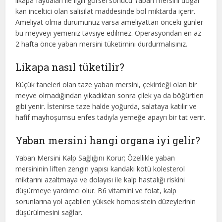
likapa faydaları ile ilgili görsel sonucu Yaban mersini doğal
kan inceltici olan salisilat maddesinde bol miktarda içerir.
Ameliyat olma durumunuz varsa ameliyattan önceki günler
bu meyveyi yemeniz tavsiye edilmez. Operasyondan en az
2 hafta önce yaban mersini tüketimini durdurmalısınız.
Likapa nasıl tüketilir?
Küçük taneleri olan taze yaban mersini, çekirdeği olan bir
meyve olmadığından yıkadıktan sonra çilek ya da böğürtlen
gibi yenir. İstenirse taze halde yoğurda, salataya katılır ve
hafif mayhoşumsu enfes tadıyla yemeğe apayrı bir tat verir.
Yaban mersini hangi organa iyi gelir?
Yaban Mersini Kalp Sağlığını Korur; Özellikle yaban
mersininin liften zengin yapısı kandaki kötü kolesterol
miktarını azaltmaya ve dolayısı ile kalp hastalığı riskini
düşürmeye yardımcı olur. B6 vitamini ve folat, kalp
sorunlarına yol açabilen yüksek homosistein düzeylerinin
düşürülmesini sağlar.