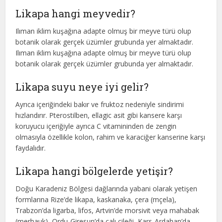
Likapa hangi meyvedir?
Ilıman iklim kuşağına adapte olmuş bir meyve türü olup
botanik olarak gerçek üzümler grubunda yer almaktadır.
Ilıman iklim kuşağına adapte olmuş bir meyve türü olup
botanik olarak gerçek üzümler grubunda yer almaktadır.
Likapa suyu neye iyi gelir?
Ayrıca içeriğindeki bakır ve fruktoz nedeniyle sindirimi
hızlandırır. Pterostilben, ellagic asit gibi kansere karşı
koruyucu içeriğiyle ayrıca C vitamininden de zengin
olmasıyla özellikle kolon, rahim ve karaciğer kanserine karşı
faydalıdır.
Likapa hangi bölgelerde yetişir?
Doğu Karadeniz Bölgesi dağlarında yabani olarak yetişen
formlarına Rize’de likapa, kaskanaka, çera (mçela),
Trabzon’da ligarba, lifos, Artvin’de morsivit veya mahabak
(merhauk), Ordu-Giresun’da çalı çileği, Kars-Ardahan’da