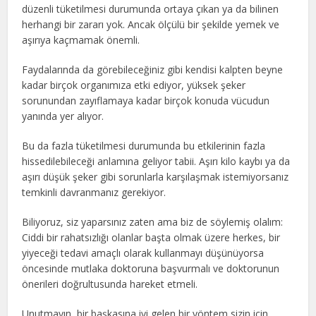
düzenli tüketilmesi durumunda ortaya çıkan ya da bilinen
herhangi bir zararı yok. Ancak ölçülü bir şekilde yemek ve
aşırıya kaçmamak önemli.
Faydalarında da görebileceğiniz gibi kendisi kalpten beyne
kadar birçok organımıza etki ediyor, yüksek şeker
sorunundan zayıflamaya kadar birçok konuda vücudun
yanında yer alıyor.
Bu da fazla tüketilmesi durumunda bu etkilerinin fazla
hissedilebileceği anlamına geliyor tabii. Aşırı kilo kaybı ya da
aşırı düşük şeker gibi sorunlarla karşılaşmak istemiyorsanız
temkinli davranmanız gerekiyor.
Biliyoruz, siz yaparsınız zaten ama biz de söylemiş olalım:
Ciddi bir rahatsızlığı olanlar başta olmak üzere herkes, bir
yiyeceği tedavi amaçlı olarak kullanmayı düşünüyorsa
öncesinde mutlaka doktoruna başvurmalı ve doktorunun
önerileri doğrultusunda hareket etmeli.
Unutmayın, bir başkasına iyi gelen bir yöntem sizin için