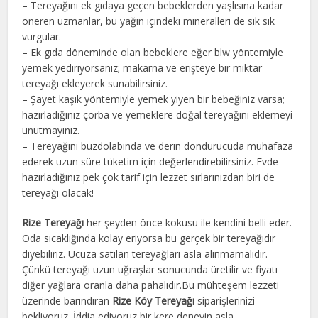
– Tereyağını ek gıdaya geçen bebeklerden yaşlısına kadar
öneren uzmanlar, bu yağın içindeki mineralleri de sık sık
vurgular.
– Ek gıda döneminde olan bebeklere eğer blw yöntemiyle
yemek yediriyorsanız; makarna ve erişteye bir miktar
tereyağı ekleyerek sunabilirsiniz.
– Şayet kaşık yöntemiyle yemek yiyen bir bebeğiniz varsa;
hazırladığınız çorba ve yemeklere doğal tereyağını eklemeyi
unutmayınız.
– Tereyağını buzdolabında ve derin dondurucuda muhafaza
ederek uzun süre tüketim için değerlendirebilirsiniz. Evde
hazırladığınız pek çok tarif için lezzet sırlarınızdan biri de
tereyağı olacak!
Rize Tereyağı
her şeyden önce kokusu ile kendini belli eder.
Oda sıcaklığında kolay eriyorsa bu gerçek bir tereyağıdır
diyebiliriz. Ucuza satılan tereyağları asla alınmamalıdır.
Çünkü tereyağı uzun uğraşlar sonucunda üretilir ve fiyatı
diğer yağlara oranla daha pahalıdır.Bu mühteşem lezzeti
üzerinde barındıran
Rize Köy Tereyağı
siparişlerinizi
bekliyoruz
.
İddia ediyoruz bir kere deneyin asla