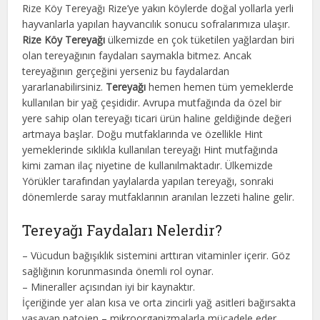
Rize Köy Tereyağı Rize’ye yakın köylerde doğal yollarla yerli
hayvanlarla yapılan hayvancılık sonucu sofralarımıza ulaşır.
Rize Köy Tereyağı
ülkemizde en çok tüketilen yağlardan biri
olan tereyağının faydaları saymakla bitmez. Ancak
tereyağının gerçeğini yerseniz bu faydalardan
yararlanabilirsiniz.
Tereyağı
hemen hemen tüm yemeklerde
kullanılan bir yağ çeşididir. Avrupa mutfağında da özel bir
yere sahip olan tereyağı ticari ürün haline geldiğinde değeri
artmaya başlar. Doğu mutfaklarında ve özellikle Hint
yemeklerinde sıklıkla kullanılan tereyağı Hint mutfağında
kimi zaman ilaç niyetine de kullanılmaktadır. Ülkemizde
Yörükler tarafından yaylalarda yapılan tereyağı, sonraki
dönemlerde saray mutfaklarının aranılan lezzeti haline gelir.
Tereyağı Faydaları Nelerdir?
– Vücudun bağışıklık sistemini arttıran vitaminler içerir. Göz
sağlığının korunmasında önemli rol oynar.
– Mineraller açısından iyi bir kaynaktır.
İçeriğinde yer alan kısa ve orta zincirli yağ asitleri bağırsakta
yaşayan patojen – mikroorganizmalarla mücadele eder.