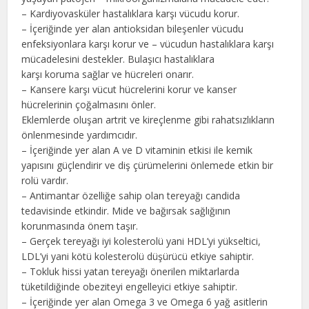
– Kardiyovasküler hastalıklara karşı vücudu korur.
– İçeriğinde yer alan antioksidan bileşenler vücudu
enfeksiyonlara karşı korur ve – vücudun hastalıklara karşı
mücadelesini destekler. Bulaşıcı hastalıklara
karşı koruma sağlar ve hücreleri onarır.
– Kansere karşı vücut hücrelerini korur ve kanser
hücrelerinin çoğalmasını önler.
Eklemlerde oluşan artrit ve kireçlenme gibi rahatsızlıkların
önlenmesinde yardımcıdır.
– İçeriğinde yer alan A ve D vitaminin etkisi ile kemik
yapısını güçlendirir ve diş çürümelerini önlemede etkin bir
rolü vardır.
– Antimantar özelliğe sahip olan tereyağı candida
tedavisinde etkindir. Mide ve bağırsak sağlığının
korunmasında önem taşır.
– Gerçek tereyağı iyi kolesterolü yani HDL’yi yükseltici,
LDL’yi yani kötü kolesterolü düşürücü etkiye sahiptir.
– Tokluk hissi yatan tereyağı önerilen miktarlarda
tüketildiğinde obeziteyi engelleyici etkiye sahiptir.
– İçeriğinde yer alan Omega 3 ve Omega 6 yağ asitlerin