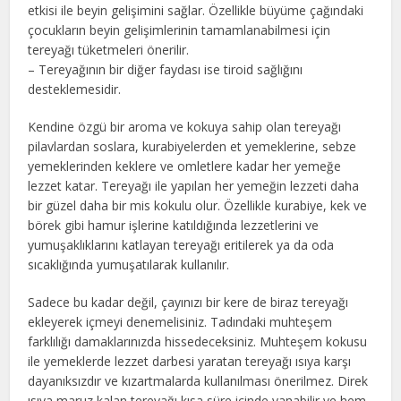
etkisi ile beyin gelişimini sağlar. Özellikle büyüme çağındaki
çocukların beyin gelişimlerinin tamamlanabilmesi için
tereyağı tüketmeleri önerilir.
– Tereyağının bir diğer faydası ise tiroid sağlığını
desteklemesidir.
Kendine özgü bir aroma ve kokuya sahip olan tereyağı
pilavlardan soslara, kurabiyelerden et yemeklerine, sebze
yemeklerinden keklere ve omletlere kadar her yemeğe
lezzet katar. Tereyağı ile yapılan her yemeğin lezzeti daha
bir güzel daha bir mis kokulu olur. Özellikle kurabiye, kek ve
börek gibi hamur işlerine katıldığında lezzetlerini ve
yumuşaklıklarını katlayan tereyağı eritilerek ya da oda
sıcaklığında yumuşatılarak kullanılır.
Sadece bu kadar değil, çayınızı bir kere de biraz tereyağı
ekleyerek içmeyi denemelisiniz. Tadındaki muhteşem
farklılığı damaklarınızda hissedeceksiniz. Muhteşem kokusu
ile yemeklerde lezzet darbesi yaratan tereyağı ısıya karşı
dayanıksızdır ve kızartmalarda kullanılması önerilmez. Direk
ısıya maruz kalan tereyağı kısa süre içinde yanabilir ve hem