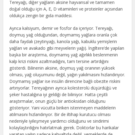
Tereyağı, diğer yağların aksine hayvansal ve tamamen
doğal olduğu için A, E, D vitaminleri ve proteinler açısından
oldukça zengin bir gıda maddesi.
Ayrıca kalsiyum, demir ve fosfor da içeriyor. Tereyağı,
doymuş yağ olduğundan, doymamış yağlara oranla çok
daha faydalı (zeytinyağı, kanola yağı, kabuklu yemişlerin
yağları ve avakado gibi meyvelerin yağı). İngiltere’de yapılan
başka bir araştırma, doymamış yağ ağırlıklı beslenmenin
kalp krizi riskini azaltmadığını, tam tersine artırdığını
gösterdi. Bilinenin aksine, doymuş yağ oranının yüksek
olması, yağ oluşumunu değil, yağın yakılmasını hızlandırıyor.
Doymamış yağlar ise insülin direncine bağlı obezite riskini
artırıyorlar. Tereyağının ayrıca kolesterolü düşürdüğü ve
şeker hastalığına iyi geldiği de biliniyor. Hatta çeşitli
araştırmalar, onun güçlü bir antioksidan olduğunu
gösteriyor. Yani vücutta biriken istenmeyen maddelerin
atılmasını hızlandırıyor. Bir de iltihap kurutucu olması
nedeniyle iyileşmeye yardımcı olduğunu ve sindirimi
kolaylaştırdığını hatırlatmak gerek. Doktorlar bu harikalar
yaratan yağın sadece kahvaltıda değil, yemeklerde de