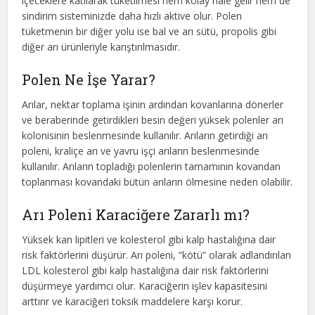
içeceklere katılarak tüketilmesi hem kolay hale gelir hem de
sindirim sisteminizde daha hızlı aktive olur. Polen
tüketmenin bir diğer yolu ise bal ve arı sütü, propolis gibi
diğer arı ürünleriyle karıştırılmasıdır.
Polen Ne İşe Yarar?
Arılar, nektar toplama işinin ardından kovanlarına dönerler
ve beraberinde getirdikleri besin değeri yüksek polenler arı
kolonisinin beslenmesinde kullanılır. Arıların getirdiği arı
poleni, kraliçe arı ve yavru işçi arıların beslenmesinde
kullanılır. Arıların topladığı polenlerin tamamının kovandan
toplanması kovandaki bütün arıların ölmesine neden olabilir.
Arı Poleni Karaciğere Zararlı mı?
Yüksek kan lipitleri ve kolesterol gibi kalp hastalığına dair
risk faktörlerini düşürür. Arı poleni, “kötü” olarak adlandırılan
LDL kolesterol gibi kalp hastalığına dair risk faktörlerini
düşürmeye yardımcı olur. Karaciğerin işlev kapasitesini
arttırır ve karaciğeri toksik maddelere karşı korur.