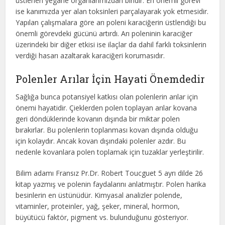
üstlenen yegane organlarımızdan biridir. En önemli görevi
ise kanımızda yer alan toksinleri parçalayarak yok etmesidir.
Yapılan çalışmalara göre arı poleni karaciğerin üstlendiği bu
önemli görevdeki gücünü artırdı. Arı poleninin karaciğer
üzerindeki bir diğer etkisi ise ilaçlar da dahil farklı toksinlerin
verdiği hasarı azaltarak karaciğeri korumasıdır.
Polenler Arılar İçin Hayati Önemdedir
Sağlığa bunca potansiyel katkısı olan polenlerin arılar için
önemi hayatidir. Çieklerden polen toplayan arılar kovana
geri döndüklerinde kovanın dışında bir miktar polen
bırakırlar. Bu polenlerin toplanması kovan dışında olduğu
için kolaydır. Ancak kovan dışındaki polenler azdır. Bu
nedenle kovanlara polen toplamak için tuzaklar yerleştirilir.
Bilim adamı Fransız Pr.Dr. Robert Toucguet 5 ayrı dilde 26
kitap yazmış ve polenin faydalarını anlatmıştır. Polen harika
besinlerin en üstünüdür. Kimyasal analizler polende,
vitaminler, proteinler, yağ, şeker, mineral, hormon,
büyütücü faktör, pigment vs. bulunduğunu gösteriyor.