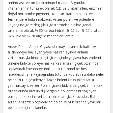
amino asit ve on farklı minarel madde B gurubu
vitaminlerinin tümü ek olarak C.D ve E vitaminleri, enzimler
doğal hormonlar pigment, koenzim karbon hidrat ve
fermentlere bulunmaktadır. Anzer poleni ve polenlere
kaynağına göre değişiklik göstermekle birlikte genel
ortalama olarak % 35 karbonhidrat, % 20 su, % 20 protoin;
% 5 lipid ve % 20 diğere maddeler vardır.
Anzer Poleni Anzer Yaylasında mayis ayının ilk haftasıyla
filizlenmeye başlayan yayla haziran ayında arıların
vizildamasıyla binbir çeşit çiçek içinde yaylaya has endemik
türlerle birlikte yöreye has kafkas arısının çiçek özlerinden
toplayarak kovana getirdikleri mükemmel bir besin
maddesidir.Şifa kaynağından tutunda kudret ilacı daha neler
neler. Bütün çeşitleriyle
Anzer Poleni Ürününleri
satışı
yapmaktayız
.
Anzer Poleni çiçekli bitkilerde çiçeklerin erkek
organlarınca üretilip dişi organın döllenmesini sağlayan
basitçe erkek cinsiyet hücreleri olan çiçek tozudur. Bal
arıları, anzerden topladıkları poleni büyük oranda yavruları
beslemek için kullanırlar.