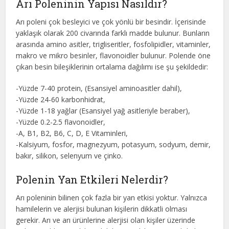
Arı Poleninin Yapısı Nasıldır?
Arı poleni çok besleyici ve çok yönlü bir besindir. İçerisinde
yaklaşık olarak 200 civarında farklı madde bulunur. Bunların
arasında amino asitler, trigliseritler, fosfolipidler, vitaminler,
makro ve mikro besinler, flavonoidler bulunur. Polende öne
çıkan besin bileşiklerinin ortalama dağılımı ise şu şekildedir:
-Yüzde 7-40 protein, (Esansiyel aminoasitler dahil),
-Yüzde 24-60 karbonhidrat,
-Yüzde 1-18 yağlar (Esansiyel yağ asitleriyle beraber),
-Yüzde 0.2-2.5 flavonoidler,
-A, B1, B2, B6, C, D, E Vitaminleri,
-Kalsiyum, fosfor, magnezyum, potasyum, sodyum, demir,
bakır, silikon, selenyum ve çinko.
Polenin Yan Etkileri Nelerdir?
Arı poleninin bilinen çok fazla bir yan etkisi yoktur. Yalnızca
hamilelerin ve alerjisi bulunan kişilerin dikkatli olması
gerekir. Arı ve arı ürünlerine alerjisi olan kişiler üzerinde