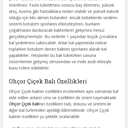
önerilmez. Fazla tüketilmesi sonucu baş dönmesi, yüksek
ateş, kusma gibi hastalıklara neden olabilir ve yüksek kalorili
olduğu için kilo alımını hızlandırır. Ancak bebeklerde sindirim
sistemi botulizm sporlarını etkisizleştiren, bunların
çoğalmasını durduracak bakterilerin gelişmesi henüz
gerçekleşmemiştir. Bu nedenle 1 yaşından küçük çocuklara
bal yedirilmesi sakıncalıdır. Arılar bal yapımında nektar
toplarken botulizm denen bakteri sporlarını alarak bal
yapabilirler. Yetişkinler bu balı tüketirken savuna
sistemlerinin gelişmiş olmasından ve mide asidi etkisiyle
bunu tolere edebilirler.
Ohçor Çiçek Balı Özellikleri
Ohçor Çiçek balının özellikleri incelenirken aynı zamanda bal
elde edilen arıların cinsi ve özellikleri de önem taşımaktadır.
Ohçor Çiçek balı
!nın özellikleri tadı, dokusu ve üretimi ile
diğer bal türlerinden ayrıldığı bilinmektedir. Ohçor Çiçek
balının özellikleri şu şekilde sıralanabilir.