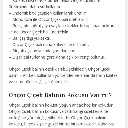
– Kafkas cinsi olarak bilinen arılar Ohçor Çiçek balı
üretiminde daha sık kullanılır.
– Endemik bitki çeşitleri kullanılarak üretilir.
– Monoflora ile Ohçor Çiçek balı üretilebilir.
– Geniş bir coğrafyaya yayılan çiçeklerde toplanan nektarlar
ile de Ohçor Çiçek balı üretilebilir.
– Bal çeşitliği yüksektir.
– Ohçor Çiçek balı daha kolay elde edilebilir.
– Birçok açıdan vücuda yararları vardır.
– Diğer bal türlerine göre daha açık bir rengi bulunur.
Ohçor Çiçek balının özellikleri bu şekildedir. Ohçor Çiçek
balını üretirken kullanılan yöntemler ve arılar da balın kalitesi
ve sürdürülebilirliği için önemlidir.
Ohçor Çiçek Balının Kokusu Var mı?
Ohçor Çiçek balının kokusu yoğun ancak hoş bir kokudur.
Ohçor Çiçek balının kokusu ve tadı hangi çiçekten elde
edildiğine göre değişebilmektedir. Ohçor Çiçek balının
kokusu, birçok kişide güzel bir his bırakmaktadır. Rahatsız