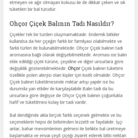
etmeyen ve ağır olmayan kokusu ile de dikkat çeken ve sık
tüketilen bir bal türüdür.
Ohçor Çiçek Balının Tadı Nasıldır?
Çiçekler tek bir türden oluşmamaktadır. Endemik bitkiler
kullanılsa da her çiçeğin farklı bir familyası olabilmekte ve
farklı türleri de bulunabilmektedir. Ohçor Çiçek balının tadı
aromasına bağlı olarak değişebilmektedir. Aroması ise balın
elde edildiği çiçek türüne, çeşidine ve diğer unsurlara göre
değişiklik gösterebilmektedir.
Ohçor
Çiçek balının tüketimi
özellikle polen alerjisi olan kişiler için kısıtlı olmalıdır. Ohçor
Çiçek balının tüketilmesinde miktar artışı yapılır ise bu
durumda yan etkiler ile karşılaşılabilir.Balın tadı da bu
unsurlara göre değişse de Ohçor Çiçek balının çoğunlukla
hafif ve tüketilmesi kolay bir tadı vardır.
Bal dendiğinde akla birçok farklı seçenek gelmekte ve bu
seçeneklerin hepsi de birbirinden lezzetli ve faydalıdır. İşçi
arılar, bahar mevsimlerinin gelmesi ile birlikte bal üretmeye
başlamakta ve envai çeşit çiçeği ziyaret ederek bitki nektarı