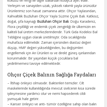
kokusu ve rengi ile diğer ballardan kolayca ayırt edilir.
Yerleşim ve sanayiden uzak, yüksek rakımlı yayla ürünüdür
Ürünlerimiz son hasat zamanına aittir. Ohçor Yaylasından,
Kahvaltılık Buzluhan Ohçor Yayla Süzme Çiçek Balı. Katkısız,
doğal, şifa kaynağı
Buzluhan Ohçor Balı
. Doğu Karadeniz,
Flora çeşitliliği ve endemik çiçek zenginliği ile ülkemizin en
kaliteli bal üretim merkezlerindendir. Türk Gıda Kodeksi Bal
Tebliğine uygun olarak üretilmiştir. Oda sıcaklığında
muhafaza edilmelidir. Zaman içersinden diastaz değeri
düşüp, HMF değeri yükseldiğinden, bu değişimleri
engellemek için Arı Ürünleri ısı ve direkt güneş ışınlarından
korunmalıdır. Bir yaşından küçük çocuklara bal
yedirilmemesi tavsiye edilmektedir.
Ohçor Çiçek Balının Sağlığa Faydaları
– İltihap önleyici olmasıdır. Bakterileri temizler. Cilt
maskelerinde kullanıldığında mevcut sivilcenin kısa sürede
iyileşmesine yardımcı olur ve nemi hapsederek cildi
yumuşak hale getirir.
– Kanser önleyici ve anti- tümör özelliğine sahip olan balın