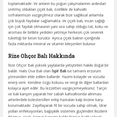
toplamaktadır. Ve arıların bu yoğun çalışmalarının ardından
üretmiş oldukları çiçek balı, özellikle de kahvaltı
sofralarımızın vazgeçilmezi olarak bize sağlıksal anlamda
çok büyük faydalar sağlamakta. Ve çiçek balı, insan sağlığı
için çok faydalı olmasının yanı sıra sahip olduğu tat, koku ve
aroması ile birlikte yediden yetmişe herkesin çok severek
tükettiği bir besin türüdür. Ayrıca çiçek balının içeriğinde
fazla miktarda mineral ve vitamin bileşenleri bulunur.
Rize Ohçor Balı Hakkında
Rize Ohçor Balı yüksek yaylalarda yetiştirilen hakiki doğal bir
baldır. Halis Ova Balı olan
İspir Balı
ise tamamı erzurum
yöresinden elde edilen ballardır. Hazmı kolaydır ve vücuda
enerji verir. Kendine özgü kokusu ve rengi ile diğer ballardan
kolayca ayırt edilir. Bu lezzetten vazgeçemeyeksiniz. Tarçın
ve balı karışım yaparak her sabah kahvaltısında alınması
arterlerdeki kolesterolleri eritip hastaları kalp krizine karşı
korumaktadır. Zayıflayarak fit bir vücuda sahip olmak, İdrar
yolları enfeksiyonları, bağışıklık sistemini güçlendirir.İkizdere
ihlamur, çiçek, komar karışımı baldır.Rize’ye bağlı yüksek