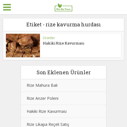
Etiket - rize kavurma hurdası
Ürünler
Hakiki Rize Kavurması
Son Eklenen Ürünler
Rize Mahura Balı
Rize Anzer Poleni
Hakiki Rize Kavurması
Rize Likapa Reçeli Satış