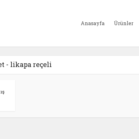
Anasayfa
Ürünler
et - likapa reçeli
ış