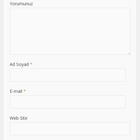
Yorumunuz
Ad Soyad
*
E-mail
*
Web Site