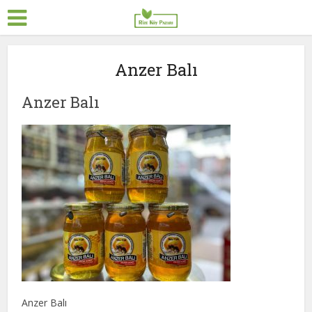
Anzer Balı
Anzer Balı
Anzer Balı