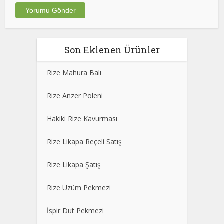
Son Eklenen Ürünler
Rize Mahura Balı
Rize Anzer Poleni
Hakiki Rize Kavurması
Rize Likapa Reçeli Satış
Rize Likapa Şatış
Rize Üzüm Pekmezi
İspir Dut Pekmezi